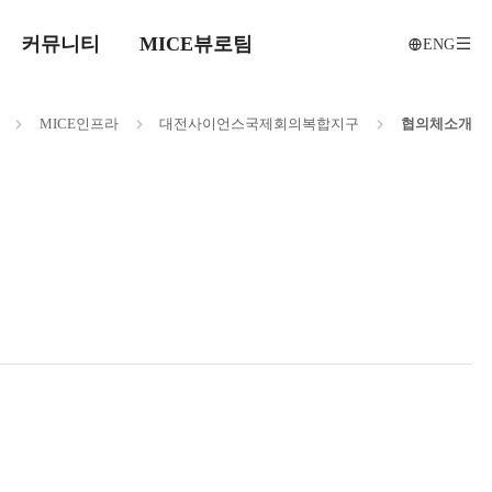
커뮤니티
MICE뷰로팀
ENG
전
메인으로
MICE
인프라
대전사이언스
국제회의복합지구
협의체
소개
이동