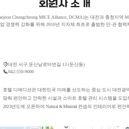
회원사 소개
eon Chungcheong MICE Alliance, DCMA)는 대전과 충청
산업 경쟁력 강화를 위해 2010년 지자체 최초로 출범한 민·관 협
대전 서구 둔산남로91번길 13 (둔산동)
042-550-9000
호텔 디에디션은 대한민국 미래를 선도하는 중심 도시 대전광
맞춰 편안하고 안락한 시설과
스마트 호텔 관리 시스템을 도
2023
년도에 오픈하여
Natural
& Minimal
컨셉의 인테리어로 편안하