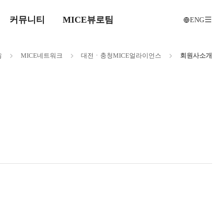
커뮤니티
MICE뷰로팀
ENG
전
메인으로
MICE
네트워크
대전ㆍ충청
MICE
얼라이언스
회원사
소개
이동